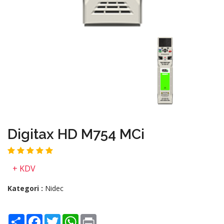
Digitax HD M754 MCi
+ KDV
Kategori :
Nidec
Share
Facebook
Twitter
WhatsApp
Print