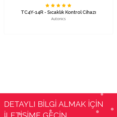
TC4Y-14R - Sıcaklık Kontrol Cihazı
Autonics
DETAYLI BİLGİ ALMAK İÇİN
İLETİŞİME GEÇİN