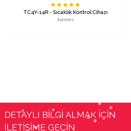
TC4Y-14R - Sıcaklık Kontrol Cihazı
Autonics
DETAYLI BİLGİ ALMAK İÇİN
İLETİŞİME GEÇİN