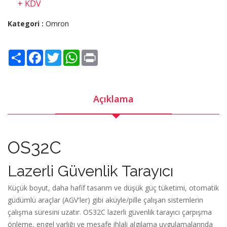
+ KDV
Kategori :
Omron
Share
Facebook
Twitter
WhatsApp
Print
Açıklama
OS32C
Lazerli Güvenlik Tarayıcı
Küçük boyut, daha hafif tasarım ve düşük güç tüketimi, otomatik
güdümlü araçlar (AGV'ler) gibi aküyle/pille çalışan sistemlerin
çalışma süresini uzatır. OS32C lazerli güvenlik tarayıcı çarpışma
önleme, engel varlığı ve mesafe ihlali algılama uygulamalarında