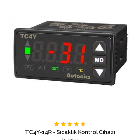
TC4Y-14R - Sıcaklık Kontrol Cihazı
Autonics