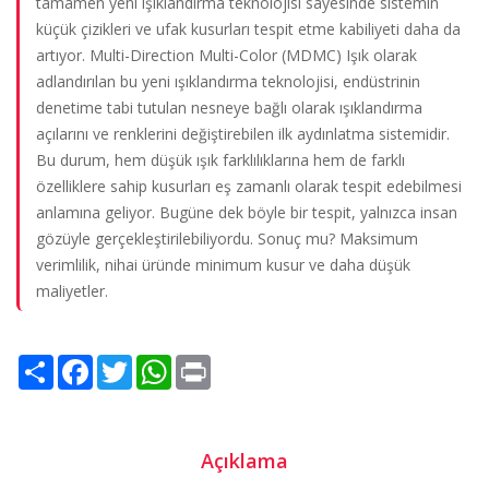
tamamen yeni ışıklandırma teknolojisi sayesinde sistemin
küçük çizikleri ve ufak kusurları tespit etme kabiliyeti daha da
artıyor. Multi-Direction Multi-Color (MDMC) Işık olarak
adlandırılan bu yeni ışıklandırma teknolojisi, endüstrinin
denetime tabi tutulan nesneye bağlı olarak ışıklandırma
açılarını ve renklerini değiştirebilen ilk aydınlatma sistemidir.
Bu durum, hem düşük ışık farklılıklarına hem de farklı
özelliklere sahip kusurları eş zamanlı olarak tespit edebilmesi
anlamına geliyor. Bugüne dek böyle bir tespit, yalnızca insan
gözüyle gerçekleştirilebiliyordu. Sonuç mu? Maksimum
verimlilik, nihai üründe minimum kusur ve daha düşük
maliyetler.
Share
Facebook
Twitter
WhatsApp
Print
Açıklama