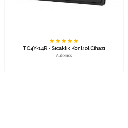
TC4Y-14R - Sıcaklık Kontrol Cihazı
Autonics